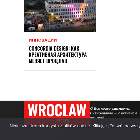
ИННОВАЦИИ
CONCORDIA DESIGN: КАК
КРЕАТИВНАЯ АРХИТЕКТУРА
МЕНЯЕТ ВРОЦЛАВ
WROCLAW
© Все права защищены.
Цитирование — с активной
ссылкой.
———→ FUTURE
Niniejsza strona korzysta z plików cookie. Klikając „Zezwól na ws