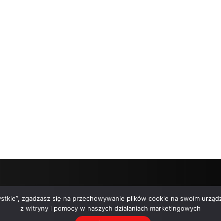
zystkie”, zgadzasz się na przechowywanie plików cookie na swoim urządz
z witryny i pomocy w naszych działaniach marketingowych