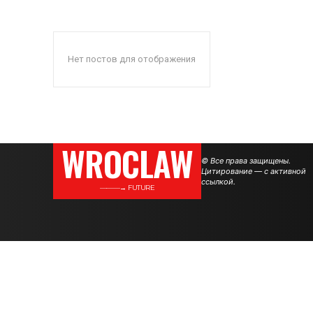
Нет постов для отображения
WROCLAW
© Все права защищены.
Цитирование — с активной
ссылкой.
———→ FUTURE
.
.
.