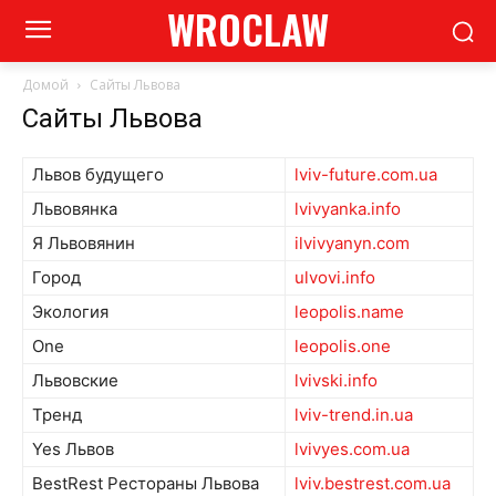
WROCLAW
Домой
Сайты Львова
Сайты Львова
Львов будущего
lviv-future.com.ua
Львовянка
lvivyanka.info
Я Львовянин
ilvivyanyn.com
Город
ulvovi.info
Экология
leopolis.name
One
leopolis.one
Львовские
lvivski.info
Тренд
lviv-trend.in.ua
Yes Львов
lvivyes.com.ua
BestRest Рестораны Львова
lviv.bestrest.com.ua