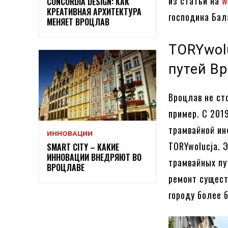
из статьи на
w
CONCORDIA DESIGN: КАК
КРЕАТИВНАЯ АРХИТЕКТУРА
господина Бал
МЕНЯЕТ ВРОЦЛАВ
TORYwol
путей В
Вроцлав не ст
пример. С 201
трамвайной ин
ИННОВАЦИИ
TORYwolucja. 
SMART CITY – КАКИЕ
ИННОВАЦИИ ВНЕДРЯЮТ ВО
трамвайных пу
ВРОЦЛАВЕ
ремонт сущест
городу более 