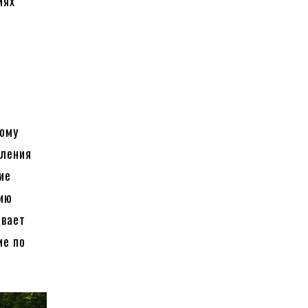
иях
тому
вления
ие
цию
ивает
ие по