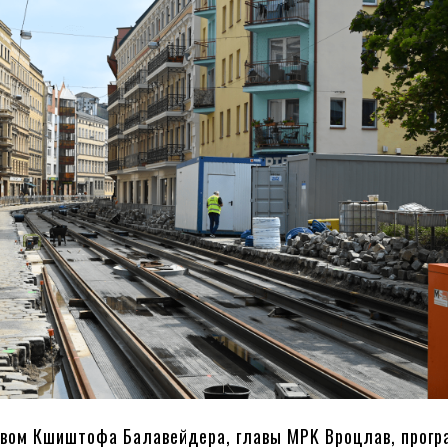
вом Кшиштофа Балавейдера, главы MPK Вроцлав, прогр