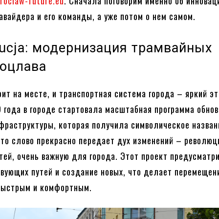
roclaw-future.eu
. Сначала поговорим именно об инновац
авайдера и его команды, а уже потом о нем самом.
ucja: модернизация трамвайных
роцлава
оит на месте, и транспортная система города – яркий э
9 года в городе стартовала масштабная программа обно
фраструктуры, которая получила символическое назван
Это слово прекрасно передает дух изменений – револю
тей, очень важную для города. Этот проект предусматр
вующих путей и создание новых, что делает перемещен
быстрым и комфортным.