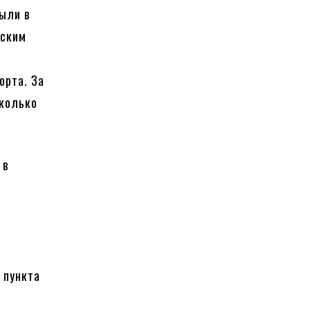
были в
рским
орта. За
сколько
 в
 пункта