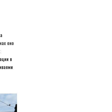
ва
нах оно
х
ации в
мваями