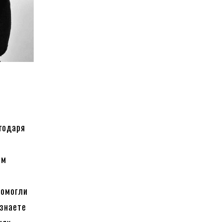
годаря
в
ым
помогли
узнаете