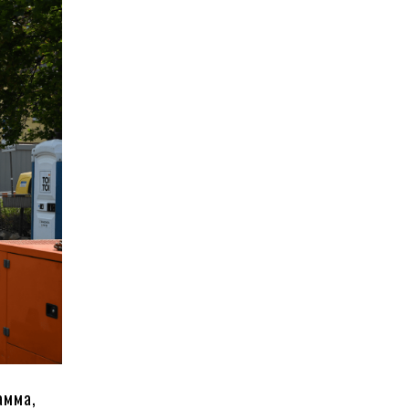
амма,