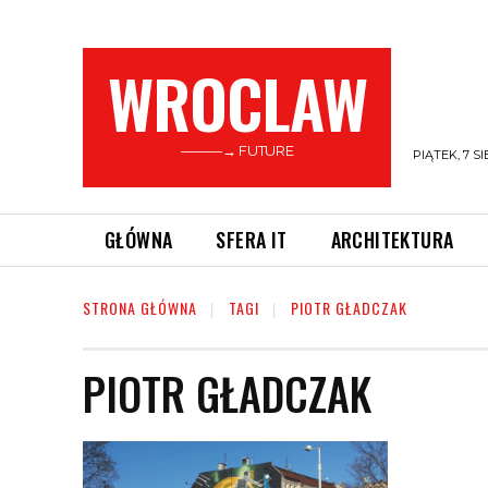
WROCLAW
———→ FUTURE
PIĄTEK, 7 SI
GŁÓWNA
SFERA IT
ARCHITEKTURA
STRONA GŁÓWNA
TAGI
PIOTR GŁADCZAK
PIOTR GŁADCZAK