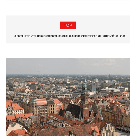
TOP
ARCHITEKTURA WROCŁAWIA NA PRZESTRZENI WIEKÓW. OD
ARCHITEKTURA WIEJSKA DOLNEGO ŚLĄSKA
GOTYKU DO MODERNIZMU