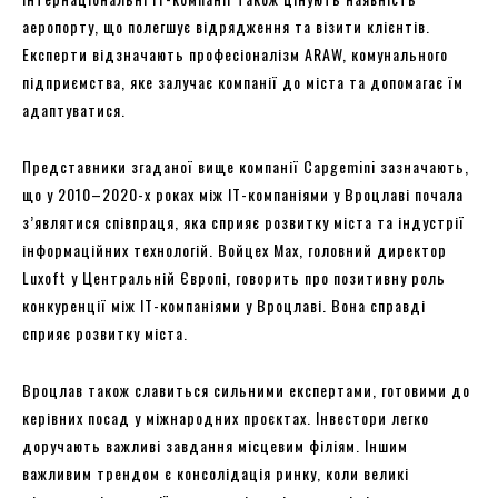
аеропорту, що полегшує відрядження та візити клієнтів.
Експерти відзначають професіоналізм ARAW, комунального
підприємства, яке залучає компанії до міста та допомагає їм
адаптуватися.
Представники згаданої вище компанії Capgemini зазначають,
що у 2010–2020-х роках між ІТ-компаніями у Вроцлаві почала
з’являтися співпраця, яка сприяє розвитку міста та індустрії
інформаційних технологій. Войцех Мах, головний директор
Luxoft у Центральній Європі, говорить про позитивну роль
конкуренції між ІТ-компаніями у Вроцлаві. Вона справді
сприяє розвитку міста.
Вроцлав також славиться сильними експертами, готовими до
керівних посад у міжнародних проєктах. Інвестори легко
доручають важливі завдання місцевим філіям. Іншим
важливим трендом є консолідація ринку, коли великі