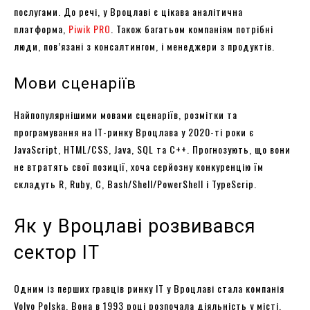
послугами. До речі, у Вроцлаві є цікава аналітична
платформа,
Piwik PRO
. Також багатьом компаніям потрібні
люди, пов’язані з консалтингом, і менеджери з продуктів.
Мови сценаріїв
Найпопулярнішими мовами сценаріїв, розмітки та
програмування на IT-ринку Вроцлава у 2020-ті роки є
JavaScript, HTML/CSS, Java, SQL та C++. Прогнозують, що вони
не втратять свої позиції, хоча серйозну конкуренцію їм
складуть R, Ruby, C, Bash/Shell/PowerShell і TypeScrip.
Як у Вроцлаві розвивався
сектор ІТ
Одним із перших гравців ринку ІТ у Вроцлаві стала компанія
Volvo Polska. Вона в 1993 році розпочала діяльність у місті,