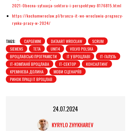
2021-Obecna-sytuacja-sektora-i-perspektywy-8176815.html
https://kochamwroclaw.pl/branza-it-we-wroclawiu-prognozy-
rynku-pracy-w-2024/
TAGS:
CAPGEMINI
DATAART WROCŁAW
SCRUM
SIEMENS
TETA
UNIT4
VOLVO POLSKA
ВРОЦЛАВСЬКІ ПРОГРАМІСТИ
ІТ У ВРОЦЛАВІ
ІТ-ГАЛУЗЬ
ІТ-КОМПАНІЇ ВРОЦЛАВА
ІТ-СЕКТОР
КОНСАЛТИНГ
КРЕМНІЄВА ДОЛИНА
МОВИ СЦЕНАРІЇВ
РИНОК ПРАЦІ ІТ ВРОЦЛАВ
24.07.2024
KYRYLO ZHYKHAREV