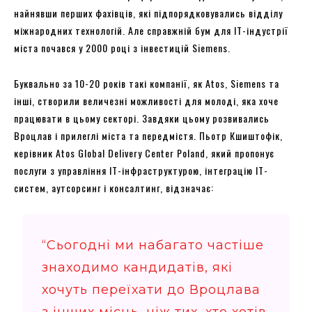
найнявши перших фахівців, які підпорядковувались відділу
міжнародних технологій. Але справжній бум для ІТ-індустрії
міста почався у 2000 році з інвестицій Siemens.
Буквально за 10-20 років такі компанії, як Atos, Siemens та
інші, створили величезні можливості для молоді, яка хоче
працювати в цьому секторі. Завдяки цьому розвивались
Вроцлав і прилеглі міста та передмістя. Пьотр Кшиштофік,
керівник Atos Global Delivery Center Poland, який пропонує
послуги з управління ІТ-інфраструктурою, інтеграцію ІТ-
систем, аутсорсинг і консалтинг, відзначає:
“Сьогодні ми набагато частіше
знаходимо кандидатів, які
хочуть переїхати до Вроцлава
з інших місць, ніж тих, хто хотів