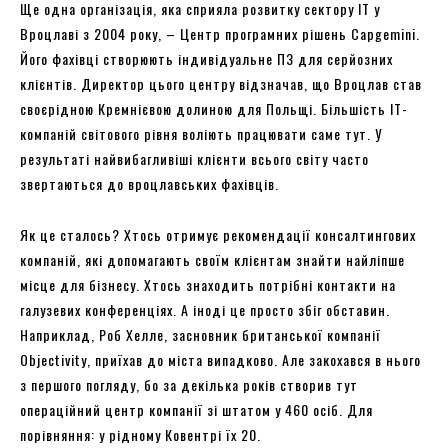
Ще одна організація, яка сприяла розвитку сектору ІТ у
Вроцлаві з 2004 року, – Центр програмних рішень Capgemini.
Його фахівці створюють індивідуальне ПЗ для серйозних
клієнтів. Директор цього центру відзначав, що Вроцлав став
своєрідною Кремнієвою долиною для Польщі. Більшість ІТ-
компаній світового рівня воліють працювати саме тут. У
результаті найвибагливіші клієнти всього світу часто
звертаються до вроцлавських фахівців.
Як це сталось? Хтось отримує рекомендації консалтингових
компаній, які допомагають своїм клієнтам знайти найліпше
місце для бізнесу. Хтось знаходить потрібні контакти на
галузевих конференціях. А іноді це просто збіг обставин.
Наприклад, Роб Хелле, засновник британської компанії
Objectivity, приїхав до міста випадково. Але закохався в нього
з першого погляду, бо за декілька років створив тут
операційний центр компанії зі штатом у 460 осіб. Для
порівняння: у рідному Ковентрі їх 20.