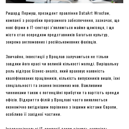
Ришард Пермуш, президент правління DataArt Wrocław,
компанії з розробки програмного забезпечення, зазначає, що
нові фірми в ІТ-секторі з’являються майже щомісяця, і що
місто стає осередком представників багатьох культур,
зокрема англомовних і російськомовних фахівців.
Звичайно, інвестиції у Вроцлав залучаються не тільки
завдяки його красі чи великій кількості молоді. Вирішальну
роль відіграє бізнес-аналіз, який враховує наявність
кваліфікованих працівників, кількість випускників вишів, їхні
спеціальності та знання іноземних мов. Важливими
чинниками також є потенційні прибутки та вартість оренди
офісів. Відкриття філій у Вроцлаві часто виявляється
економічно вигіднішим порівняно з іншими містами Європи,
особливо її західної частини.
Інтернаціональні IT-компанії також цінують наявність