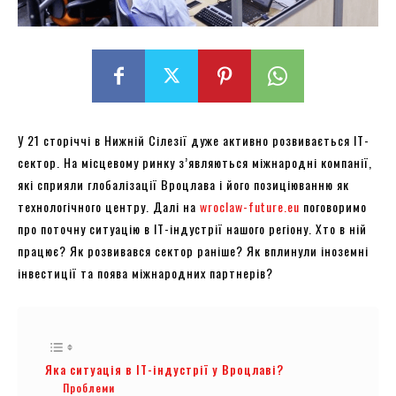
У 21 сторіччі в Нижній Сілезії дуже активно розвивається ІТ-
сектор. На місцевому ринку з’являються міжнародні компанії,
які сприяли глобалізації Вроцлава і його позиціюванню як
технологічного центру. Далі на
wroclaw-future.eu
поговоримо
про поточну ситуацію в ІТ-індустрії нашого регіону. Хто в ній
працює? Як розвивався сектор раніше? Як вплинули іноземні
інвестиції та поява міжнародних партнерів?
Яка ситуація в ІТ-індустрії у Вроцлаві?
Проблеми