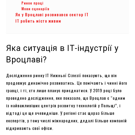
Ринок праці
Мови сценаріїв
Як у Вроцлаві розвивався сектор ІТ
ІТ робить місто живим
Яка ситуація в ІТ-індустрії у
Вроцлаві?
Дослідження ринку ІТ Нижньої Сілезії показують, що він
продовжує динамічно розвиватись. Це помічають і чинні його
гравці, і ті, хто лише планує приєднатися. У 2019 році було
проведено дослідження, яке показало, що Вроцлав є “одним
із найважливіших центрів розвитку технологій у Польщі”, і
відтоді це ще очевидніше. У регіоні стає щораз більше
експертів, у тому числі міжнародних, дедалі більше компаній
відкривають свої офіси.