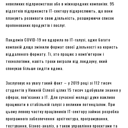
невеликих підприємствах або в міжнародних компаніях. 95
відсотків підприємств ІТ-сектору підкреслюють, що вони
планують розвивати свою діяльність, розширюючи список
пропонованих продуктів і послуг.
Пандемія COVID-19 не вдарила по ІТ-галузі, адже багато
компаній дещо змінили формат своєї діяльності на користь
віддаленого формату. Ті, хто працює з комп’ютером і
технологіями, навіть трохи виграли від локдауну, який
спонукав більше сидіти вдома.
Заслуговує на увагу такий факт – у 2019 році зі 112 тисяч
студентів у Нижній Сілезії цілих 15 тисяч здобували знання у
сферах, пов’язаних з ІТ. Для сучасної молоді дуже важливо
працювати в стабільній галузі з великим потенціалом. При
цьому левову частку працівників ІТ-сектору займає розробка
програмного забезпечення: архітектура, програмування,
тестування, бізнес-аналіз, а також управління проєктами та