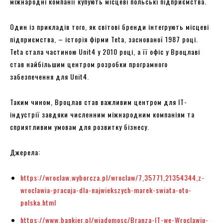
міжнародні компанії купують місцеві польські підприємства.
Один із прикладів того, як світові бренди інтегрують місцеві
підприємства, – історія фірми Teta, заснованої 1987 році.
Teta стала частиною Unit4 у 2010 році, а її офіс у Вроцлаві
став найбільшим центром розробки програмного
забезпечення для Unit4.
Таким чином, Вроцлав став важливим центром для ІТ-
індустрії завдяки численним міжнародним компаніям та
сприятливим умовам для розвитку бізнесу.
Джерела:
https://wroclaw.wyborcza.pl/wroclaw/7,35771,21354344,z-
wroclawia-pracuja-dla-najwiekszych-marek-swiata-oto-
polska.html
https://www.bankier.pl/wiadomosc/Branza-IT-we-Wroclawiu-