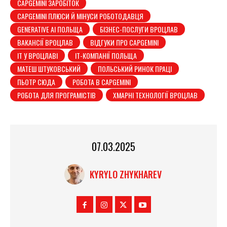
CAPGEMINI ЗАРОБІТОК
CAPGEMINI ПЛЮСИ Й МІНУСИ РОБОТОДАВЦЯ
GENERATIVE AI ПОЛЬЩА
БІЗНЕС-ПОСЛУГИ ВРОЦЛАВ
ВАКАНСІЇ ВРОЦЛАВ
ВІДГУКИ ПРО CAPGEMINI
ІТ У ВРОЦЛАВІ
ІТ-КОМПАНІЇ ПОЛЬЩА
МАТЕШ ШТУКОВСЬКИЙ
ПОЛЬСЬКИЙ РИНОК ПРАЦІ
ПЬОТР СЮДА
РОБОТА В CAPGEMINI
РОБОТА ДЛЯ ПРОГРАМІСТІВ
ХМАРНІ ТЕХНОЛОГІЇ ВРОЦЛАВ
07.03.2025
KYRYLO ZHYKHAREV