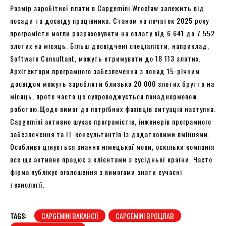
Розмір заробітної плати в Capgemini Wrocław залежить від
посади та досвіду працівника. Станом на початок 2025 року
програмісти могли розраховувати на оплату від 6 641 до 7 552
злотих на місяць. Більш досвідчені спеціалісти, наприклад,
Software Consultant, можуть отримувати до 18 113 злотих.
Архітектори програмного забезпечення з понад 15-річним
досвідом можуть заробляти близько 20 000 злотих брутто на
місяць, проте часто це супроводжується понаднормовою
роботою.Щодо вимог до потрібних фахівців ситуація наступна.
Capgemini активно шукає програмістів, інженерів програмного
забезпечення та IT-консультантів із додатковими вміннями.
Особливо цінується знання німецької мови, оскільки компанія
все ще активно працює з клієнтами з сусідньої країни. Часто
фірма публікує оголошення з вимогами знати сучасні
технології.
TAGS:
CAPGEMINI ВАКАНСІЇ
CAPGEMINI ВРОЦЛАВ