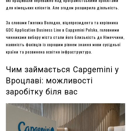
які працювали переважно над програмістськими проєктами
для німецьких клієнтів. Але згодом розширила діяльність.
За словами Гжегожа Володко, віцепрезидента та керівника
GDC Application Business Line в Capgemini Polska, головними
чинниками вибору міста стали його близькість до Німеччини,
наявність фахівців із хорошим рівнем знання мови сусідньої
країни та розвинена освітня інфраструктура.
Чим займається Capgemini у
Вроцлаві: можливості
заробітку біля вас