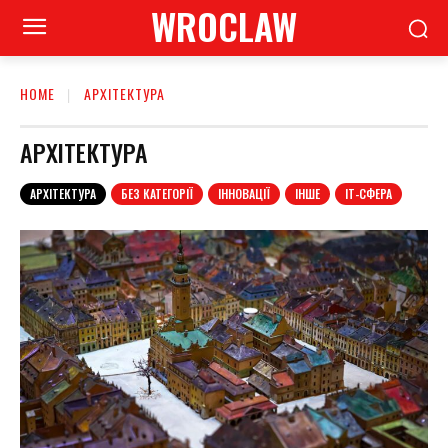
WROCLAW
HOME
АРХІТЕКТУРА
АРХІТЕКТУРА
АРХІТЕКТУРА
БЕЗ КАТЕГОРІЇ
ІННОВАЦІЇ
ІНШЕ
ІТ-СФЕРА