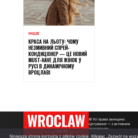
ІНШЕ
КРАСА НА ЛЬОТУ: ЧОМУ
НЕЗМИВНИЙ СПРЕЙ-
КОНДИЦІОНЕР — ЦЕ НОВИЙ
MUST-HAVE ДЛЯ ЖІНОК У
РУСІ В ДИНАМІЧНОМУ
ВРОЦЛАВІ
WROCLAW
© Усі права захищено.
Цитування — з активним
посиланням.
———→ FUTURE
Niniejsza strona korzysta z plików cookie. Klikając „Zezwól na ws