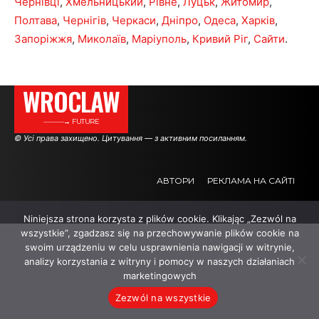
Чернівці
,
Хмельницький
,
Рівне
,
Луцьк
,
Житомир
,
Полтава
,
Чернігів
,
Черкаси
,
Дніпро
,
Одеса
,
Харків
,
Запоріжжя
,
Миколаїв
,
Маріуполь
,
Кривий Ріг
,
Сайти
.
WROCLAW
———→ FUTURE
© Усі права захищено. Цитування — з активним посиланням.
АВТОРИ
РЕКЛАМА НА САЙТІ
Niniejsza strona korzysta z plików cookie. Klikając „Zezwól na
.
.
.
wszystkie”, zgadzasz się na przechowywanie plików cookie na
swoim urządzeniu w celu usprawnienia nawigacji w witrynie,
analizy korzystania z witryny i pomocy w naszych działaniach
marketingowych
Zezwól na wszystkie