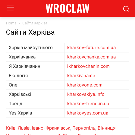
WROCLAW
Home
Сайти Харківа
Сайти Харківа
Харків майбутнього
kharkov-future.com.ua
Харківчанка
kharkovchanka.com.ua
Я Харківчанин
ikharkovchanin.com
Екологія
kharkiv.name
One
kharkovone.com
Харківські
kharkovskiye.info
Тренд
kharkov-trend.in.ua
Yes Харків
kharkovyes.com.ua
Київ
,
Львів
,
Івано-Франківськ
,
Тернопіль
,
Вінниця
,