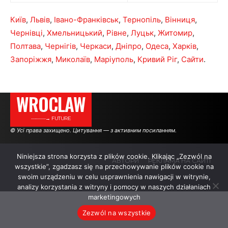
Київ
,
Львів
,
Івано-Франківськ
,
Тернопіль
,
Вінниця
,
Чернівці
,
Хмельницький
,
Рівне
,
Луцьк
,
Житомир
,
Полтава
,
Чернігів
,
Черкаси
,
Дніпро
,
Одеса
,
Харків
,
Запоріжжя
,
Миколаїв
,
Маріуполь
,
Кривий Ріг
,
Сайти
.
WROCLAW
———→ FUTURE
© Усі права захищено. Цитування — з активним посиланням.
Niniejsza strona korzysta z plików cookie. Klikając „Zezwól na
АВТОРИ
РЕКЛАМА НА САЙТІ
wszystkie”, zgadzasz się na przechowywanie plików cookie na
swoim urządzeniu w celu usprawnienia nawigacji w witrynie,
analizy korzystania z witryny i pomocy w naszych działaniach
.
.
.
marketingowych
Zezwól na wszystkie