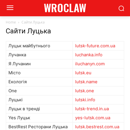
WROCLAW
Home
Сайти Луцька
Сайти Луцька
Луцьк майбутнього
lutsk-future.com.ua
Лучанка
luchanka.info
Я Лучанин
iluchanyn.com
Місто
lutsk.eu
Екологія
lutsk.name
One
lutsk.one
Луцькі
lutski.info
Луцьк в тренді
lutsk-trend.in.ua
Yes Луцьк
yes-lutsk.com.ua
BestRest Ресторани Луцька
lutsk.bestrest.com.ua