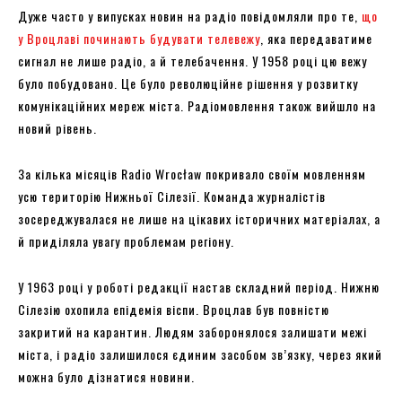
Дуже часто у випусках новин на радіо повідомляли про те,
що
у Вроцлаві починають будувати телевежу
, яка передаватиме
сигнал не лише радіо, а й телебачення. У 1958 році цю вежу
було побудовано. Це було революційне рішення у розвитку
комунікаційних мереж міста. Радіомовлення також вийшло на
новий рівень.
За кілька місяців Radio Wrocław покривало своїм мовленням
усю територію Нижньої Сілезії. Команда журналістів
зосереджувалася не лише на цікавих історичних матеріалах, а
й приділяла увагу проблемам регіону.
У 1963 році у роботі редакції настав складний період. Нижню
Сілезію охопила епідемія віспи. Вроцлав був повністю
закритий на карантин. Людям заборонялося залишати межі
міста, і радіо залишилося єдиним засобом зв’язку, через який
можна було дізнатися новини.