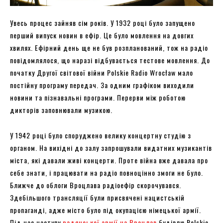
Увесь процес зайняв сім років. У 1932 році було запущено
перший випуск новин в ефір. Це було мовлення на довгих
хвилях. Ефірний день ще не був розпланований, тож на радіо
повідомлялося, що наразі відбувається тестове мовлення. До
початку Другої світової війни Polskie Radio Wrocław мало
постійну програму передач. За одним графіком виходили
новини та пізнавальні програми. Перерви між роботою
дикторів заповнювали музикою.
У 1942 році було споруджено велику концертну студію з
органом. На вихідні до залу запрошували видатних музикантів
міста, які давали живі концерти. Проте війна вже давала про
себе знати, і працювати на радіо повноцінно змоги не було.
Ближче до облоги Вроцлава радіоефір скорочувався.
Здебільшого трансляції були присвячені нацистській
пропаганді, адже місто було під окупацією німецької армії.
Під час наступу
радянської армії на Вроцлав
будівлю Polskie