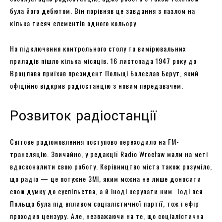
була його дебютом. Він порівняв це завдання з пазлом на
кілька тисяч елементів одного кольору.
На підключення контрольного столу та вимірювальних
приладів пішло кілька місяців. 16 листопада 1947 року до
Вроцлава приїхав президент Польщі Болеслав Берут, який
офіційно відкрив радіостанцію з новим передавачем.
Розвиток радіостанції
Світове радіомовлення поступово переходило на FM-
трансляцію. Звичайно, у редакції Radio Wrocław мали на меті
вдосконалити свою роботу. Керівництво міста також розуміло,
що радіо — це потужне ЗМІ, яким можна не лише доносити
свою думку до суспільства, а й іноді керувати ним. Тоді вся
Польща була під впливом соціалістичної партії, тож і ефір
проходив цензуру. Але, незважаючи на те, що соціалістична