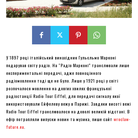
У 1897 році італійський винахідник Гульєльмо Марконі
подарував світу радіо. На “Радіо Марконі” транслювали лише
експериментальні передачі, адже повноцінного
радіомовлення тоді ще не було. Лише у 1921 році у світі
розпочалося мовлення на довгих хвилях французької
радіостанції Radio Tour Eiffel, для передачі сигналу якої
використовували Ейфелеву вежу в Парижі. Завдяки висоті вежі
Radio Tour Eiffel транслювалося на доволі великій відстані. В
ефір потрапляли випуски новин та музика, пише сайт
wroclaw-
future.eu
.