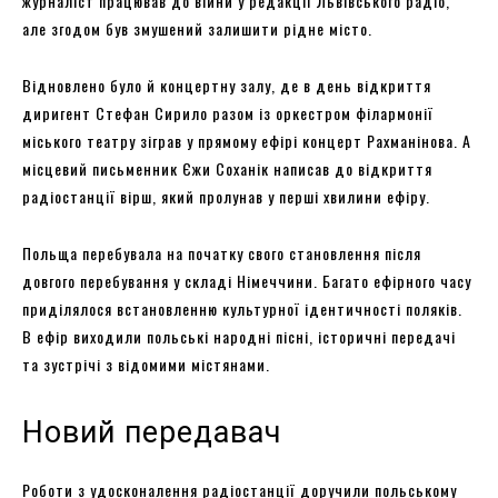
журналіст працював до війни у редакції Львівського радіо,
але згодом був змушений залишити рідне місто.
Відновлено було й концертну залу, де в день відкриття
диригент Стефан Сирило разом із оркестром філармонії
міського театру зіграв у прямому ефірі концерт Рахманінова. А
місцевий письменник Єжи Соханік написав до відкриття
радіостанції вірш, який пролунав у перші хвилини ефіру.
Польща перебувала на початку свого становлення після
довгого перебування у складі Німеччини. Багато ефірного часу
приділялося встановленню культурної ідентичності поляків.
В ефір виходили польські народні пісні, історичні передачі
та зустрічі з відомими містянами.
Новий передавач
Роботи з удосконалення радіостанції доручили польському