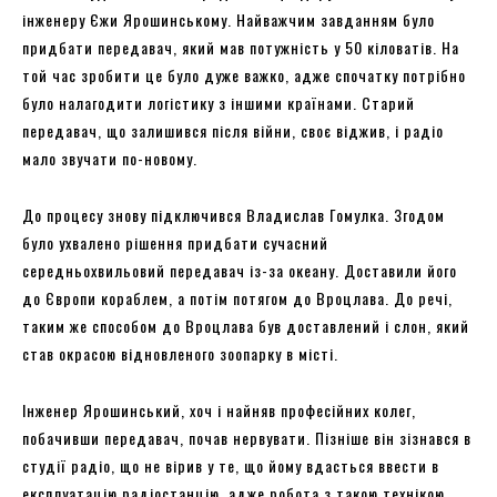
інженеру Єжи Ярошинському. Найважчим завданням було
придбати передавач, який мав потужність у 50 кіловатів. На
той час зробити це було дуже важко, адже спочатку потрібно
було налагодити логістику з іншими країнами. Старий
передавач, що залишився після війни, своє віджив, і радіо
мало звучати по-новому.
До процесу знову підключився Владислав Гомулка. Згодом
було ухвалено рішення придбати сучасний
середньохвильовий передавач із-за океану. Доставили його
до Європи кораблем, а потім потягом до Вроцлава. До речі,
таким же способом до Вроцлава був доставлений і слон, який
став окрасою відновленого зоопарку в місті.
Інженер Ярошинський, хоч і найняв професійних колег,
побачивши передавач, почав нервувати. Пізніше він зізнався в
студії радіо, що не вірив у те, що йому вдасться ввести в
експлуатацію радіостанцію, адже робота з такою технікою