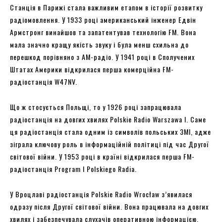
Станція в Парижі стала важливим етапом в історії розвитку
радіомовлення. У 1933 році американський інженер Едвін
Армстронг винайшов та запатентував технологію FM. Вона
мала значно кращу якість звуку і була менш схильна до
перешкод порівняно з AM-радіо. У 1941 році в Сполучених
Штатах Америки відкрилася перша комерційна FM-
радіостанція W47NV.
Що ж стосується Польщі, то у 1926 році запрацювала
радіостанція на довгих хвилях Polskie Radio Warszawa I. Саме
ця радіостанція стала одним із символів польських ЗМІ, адже
зіграла ключову роль в інформаційній політиці під час Другої
світової війни. У 1953 році в країні відкрилася перша FM-
радіостанція Program I Polskiego Radia.
У Вроцлаві радіостанція Polskie Radio Wrocław з’явилася
одразу після Другої світової війни. Вона працювала на довгих
хвилях і забезпечувала слухачів оперативною інформацією.