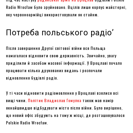
Radio Wrocław було зруйновано. Вцілів лише корпус майстерні,
яку червоноармійці використовували як стайню.
Потреба польського радіоʼ
Після завершення Другої світової війни вся Польща
намагалася відновити свою державність. Звичайно, увагу
приділили й засобам масової інформації. У Вроцлаві почало
працювати кілька друкованих видань і розпочали
відновлення будівлі радіо.
У ті часи відновити радіомовлення у Вроцлаві взялися всі
вищі чини.
Політик Владислав Гомулка
також мав намір
якнайшвидше відбудувати місто після війни. Було вирішено,
що новий офіс збудують на тому ж місці, де розташовувалося
Polskie Radio Wrocław.