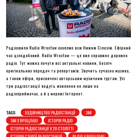
Радіохвиля Radio Wrocław охоплює всю Нижню Сілезію. Ефірний
час цілодобовий. Radio Wrocław — це вже справжнє дорожнє
радіо. Тут можна почути всі актуальні новини, безліч
оригінальних передач та репортажів. Звучить сучасна музика,
а також ефіри, присвячені авторським музичним гуртам. Усі
три радіостанції ведуть мовлення не лише на
радіоприймачах, а й у мережі Інтернет.
TAGS:
БУДІВНИЦТВО РАДІОСТАНЦІЇ
ЗМІ
ЗМІ У ВРОЦЛАВІ
ІСТОРІЯ РАДІО
ІСТОРІЯ РАДІОСТАНЦІЇ У 20 СТОЛІТТІ
ІСТОРІЯ СТАРОЇ РАДІОСТАНЦІЇ
РАДІО У ВРОЦЛАВІ