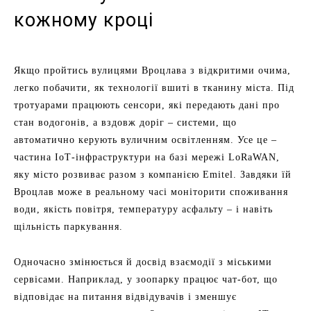
кожному кроці
Якщо пройтись вулицями Вроцлава з відкритими очима,
легко побачити, як технології вшиті в тканину міста. Під
тротуарами працюють сенсори, які передають дані про
стан водогонів, а вздовж доріг – системи, що
автоматично керують вуличним освітленням. Усе це –
частина IoT‑інфраструктури на базі мережі LoRaWAN,
яку місто розвиває разом з компанією Emitel. Завдяки їй
Вроцлав може в реальному часі моніторити споживання
води, якість повітря, температуру асфальту – і навіть
щільність паркування.
Одночасно змінюється й досвід взаємодії з міськими
сервісами. Наприклад, у зоопарку працює чат-бот, що
відповідає на питання відвідувачів і зменшує