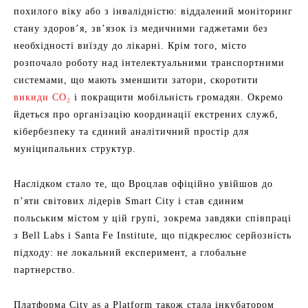
похилого віку або з інвалідністю: віддалений моніторинг
стану здоров’я, зв’язок із медичними гаджетами без
необхідності виїзду до лікарні. Крім того, місто
розпочало роботу над інтелектуальними транспортними
системами, що мають зменшити затори, скоротити
викиди CO₂
і покращити мобільність громадян. Окремо
йдеться про організацію координації екстрених служб,
кібербезпеку та єдиний аналітичний простір для
муніципальних структур.
Наслідком стало те, що Вроцлав офіційно увійшов до
п’яти світових лідерів Smart City і став єдиним
польським містом у цій групі, зокрема завдяки співпраці
з Bell Labs і Santa Fe Institute, що підкреслює серйозність
підходу: не локальний експеримент, а глобальне
партнерство.
Платформа City as a Platform також стала інкубатором