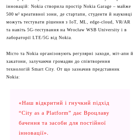
інновацій: Nokia створила простір Nokia Garage – майже
500 м² креативної зони, де стартапи, студенти й науковці
можуть тестувати рішення з IoT, ML, edge-cloud, VR/AR
та навіть 5G-тестування на Wrocław WSB University і в
лабораторії LTE/5G від Nokia.
Місто та Nokia організовують регулярні заходи, міт-апи й
хакатони, залучаючи громадян до співтворення
технологій Smart City. От що зазначив представник
Nokia:
«Наш відкритий і гнучкий підхід
“City as a Platform” дає Вроцлаву
бачення та засоби для постійної
інновації».