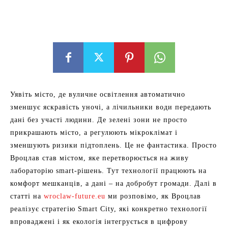
Уявіть місто, де вуличне освітлення автоматично
зменшує яскравість уночі, а лічильники води передають
дані без участі людини. Де зелені зони не просто
прикрашають місто, а регулюють мікроклімат і
зменшують ризики підтоплень. Це не фантастика. Просто
Вроцлав став містом, яке перетворюється на живу
лабораторію smart‑рішень. Тут технології працюють на
комфорт мешканців, а дані – на добробут громади. Далі в
статті на
wroclaw-future.eu
ми розповімо, як Вроцлав
реалізує стратегію Smart City, які конкретно технології
впроваджені і як екологія інтегрується в цифрову