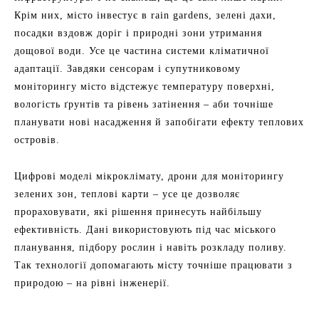
Крім них, місто інвестує в rain gardens, зелені дахи,
посадки вздовж доріг і природні зони утримання
дощової води. Усе це частина системи кліматичної
адаптації. Завдяки сенсорам і супутниковому
моніторингу місто відстежує температуру поверхні,
вологість ґрунтів та рівень затінення – аби точніше
планувати нові насадження й запобігати ефекту теплових
островів.
Цифрові моделі мікроклімату, дрони для моніторингу
зелених зон, теплові карти – усе це дозволяє
прораховувати, які рішення принесуть найбільшу
ефективність. Дані використовують під час міського
планування, підбору рослин і навіть розкладу поливу.
Так технології допомагають місту точніше працювати з
природою – на рівні інженерії.