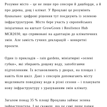
Розумне місто – це не лише про сенсори й дашборди, а й
про дерева, дощ і клімат. У Вроцлаві це розуміють
буквально: цифрові рішення тут поєднують із зеленою
інфраструктурою. Місто бере участь у європейських
ініціативах на кшталт GrowGreen і Resilience Hub
MCR2030, що спрямовані на адаптацію до кліматичних
змін. Але замість гучних декларацій – конкретні
проєкти.
Один із прикладів – rain gardens, мініатюрні «зелені
губки», які збирають дощову воду, запобігаючи
підтопленням. Їх встановлюють у дворах, на площах і
навіть біля шкіл. Дані з сенсорів допомагають місту
моделювати поведінку води в різні сезони – і планувати
нову інфраструктуру з урахуванням змін клімату.
Загалом понад 35 % площі Вроцлава займає зелена
інфраструктура. І не скажеш, що це самі лише парки.