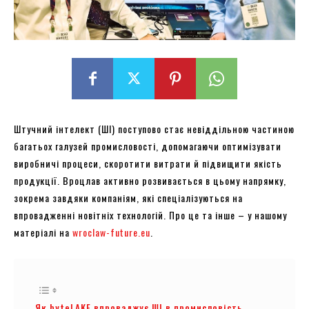
Штучний інтелект (ШІ) поступово стає невіддільною частиною
багатьох галузей промисловості, допомагаючи оптимізувати
виробничі процеси, скоротити витрати й підвищити якість
продукції. Вроцлав активно розвивається в цьому напрямку,
зокрема завдяки компаніям, які спеціалізуються на
впровадженні новітніх технологій. Про це та інше – у нашому
матеріалі на
wroclaw-future.eu
.
Як byteLAKE впроваджує ШІ в промисловість