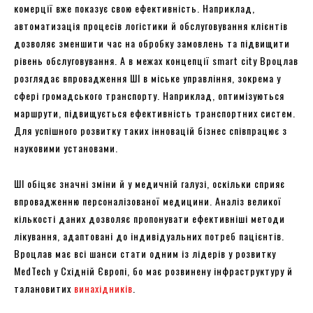
комерції вже показує свою ефективність. Наприклад,
автоматизація процесів логістики й обслуговування клієнтів
дозволяє зменшити час на обробку замовлень та підвищити
рівень обслуговування. А в межах концепції smart city Вроцлав
розглядає впровадження ШІ в міське управління, зокрема у
сфері громадського транспорту. Наприклад, оптимізуються
маршрути, підвищується ефективність транспортних систем.
Для успішного розвитку таких інновацій бізнес співпрацює з
науковими установами.
ШІ обіцяє значні зміни й у медичній галузі, оскільки сприяє
впровадженню персоналізованої медицини. Аналіз великої
кількості даних дозволяє пропонувати ефективніші методи
лікування, адаптовані до індивідуальних потреб пацієнтів.
Вроцлав має всі шанси стати одним із лідерів у розвитку
MedTech у Східній Європі, бо має розвинену інфраструктуру й
талановитих
винахідників
.