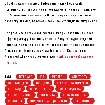
сфері завдяки наявності місцевих малих і середніх
підприємств, які постійно впроваджують інновації. Близько
85 % компаній вказують на ШІ як пріоритетний напрямок
розвитку. Інакше, вважають вони, конкуренцію не витримати.
Вроцлав має висококваліфіковані кадри, розвинену бізнес-
інфраструктуру й активну освітню базу та подає чудовий
приклад у використанні штучного інтелекту в промисловості.
А якщо вас цікавить приклад інших міст Європи, то в
Ліверпулі ШІ використовують для
моніторингу забруднення
повітря
.
TAGS:
BYTELAKE
IOT
MEDTECH
SMART CITY
ВИРОБНИЦТВО
ВРОЦЛАВ
ЕЛЕКТРОННА КОМЕРЦІЯ
ІННОВАЦІЇ
ІНТЕРНЕТ РЕЧЕЙ
ІНФРАСТРУКТУРА
КОНТРОЛЬ ЯКОСТІ
ЛОГІСТИКА
ПРОМИСЛОВІСТЬ
РОЗВИТОК
ЦИФРОВА ТРАНСФОРМАЦІЯ
ШІ ВРОЦЛАВ