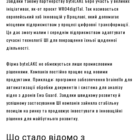
Завдяки такому партнерству byteLAKE бере участь у великих
ініціативах, як-от проєкт WRO4digITal. Так називається
європейський хаб інновацій у Вроцлаві, який допомагає
місцевим підприємствам у процесі цифрової трансформації.
Це дає змогу малим і середнім підприємствам адаптувати
сучасні технології ШІ для покращення їхньої щоденної
діяльності.
Фірма byteLAKE не обмежується лише промисловими
рішеннями. Компанія постійно працює над новими
продуктами. Приклади: програмне забезпечення brainello для
автоматизації обробки документів і система для аналізу
відео з дронів Ewa Guard. Завдяки швидкому розвитку й
успішному застосуванню ШІ компанія зайняла стабільну
позицію на ринку та продовжує інвестувати в інноваційні
рішення для майбутнього розвитку.
Що стало відомо з