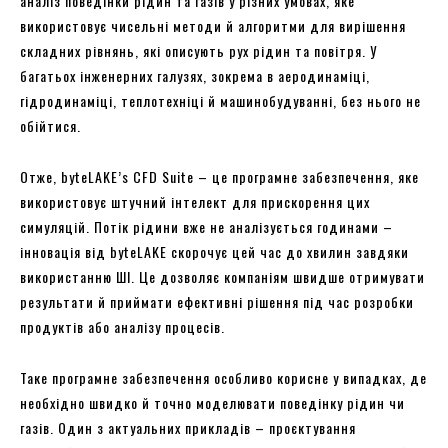
аналіз поведінки рідин та газів у різних умовах, яке
використовує чисельні методи й алгоритми для вирішення
складних рівнянь, які описують рух рідин та повітря. У
багатьох інженерних галузях, зокрема в аеродинаміці,
гідродинаміці, теплотехніці й машинобудуванні, без нього не
обійтися.
Отже, byteLAKE’s CFD Suite – це програмне забезпечення, яке
використовує штучний інтелект для прискорення цих
симуляцій. Потік рідини вже не аналізується годинами –
інновація від byteLAKE скорочує цей час до хвилин завдяки
використанню ШІ. Це дозволяє компаніям швидше отримувати
результати й приймати ефективні рішення під час розробки
продуктів або аналізу процесів.
Таке програмне забезпечення особливо корисне у випадках, де
необхідно швидко й точно моделювати поведінку рідин чи
газів. Один з актуальних прикладів – проєктування