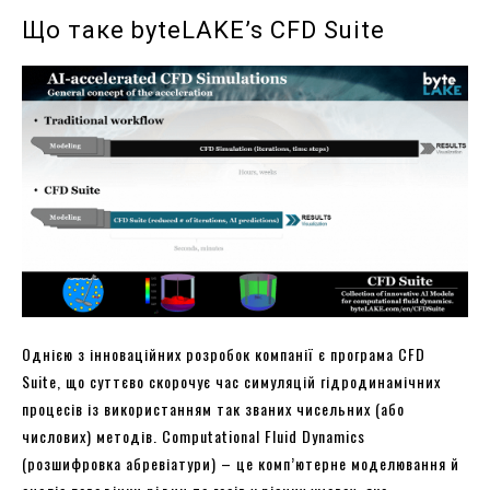
Що таке byteLAKE’s CFD Suite
Однією з інноваційних розробок компанії є програма CFD
Suite, що суттєво скорочує час симуляцій гідродинамічних
процесів із використанням так званих чисельних (або
числових) методів. Computational Fluid Dynamics
(розшифровка абревіатури) – це комп’ютерне моделювання й