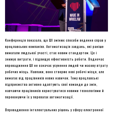
Конференція показала, що ШІ змінює способи ведення справ у
вроцлавських компаніях. Автоматизація завдань, які раніше
вимагали людської участі, стає новим стандартом. Це і
знижує витрати, і підвищує ефективність роботи. Водночас
впровадження ШІ не означає усунення людей чи масову втрату
робочих місць. Навпаки, воно створює нові робочі місця, але
вимагає від працівників нових навичок. Тому вроцлавські
підприємства активно адаптують свої команди до змін,
навчаючи працівників користуватися новими технологіями й
переконуючи їх у перевагах автоматизації.
Впровадження інтелектуальних рішень у сферу електронної