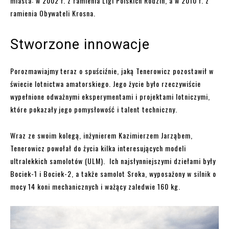
miasta: w 2002 r. z ramienia Ligi Polskich Rodzin, a w 2010 r. z
ramienia Obywateli Krosna.
Stworzone innowacje
Porozmawiajmy teraz o spuściźnie, jaką Tenerowicz pozostawił w
świecie lotnictwa amatorskiego. Jego życie było rzeczywiście
wypełnione odważnymi eksperymentami i projektami lotniczymi,
które pokazały jego pomysłowość i talent techniczny.
Wraz ze swoim kolegą, inżynierem Kazimierzem Jarząbem,
Tenerowicz powołał do życia kilka interesujących modeli
ultralekkich samolotów (ULM). Ich najsłynniejszymi dziełami były
Bociek-1 i Bociek-2, a także samolot Sroka, wyposażony w silnik o
mocy 14 koni mechanicznych i ważący zaledwie 160 kg.