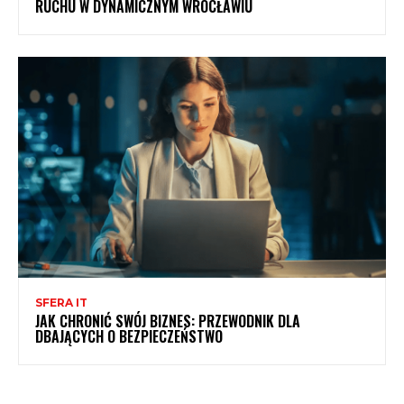
RUCHU W DYNAMICZNYM WROCŁAWIU
SFERA IT
JAK CHRONIĆ SWÓJ BIZNES: PRZEWODNIK DLA
DBAJĄCYCH O BEZPIECZEŃSTWO