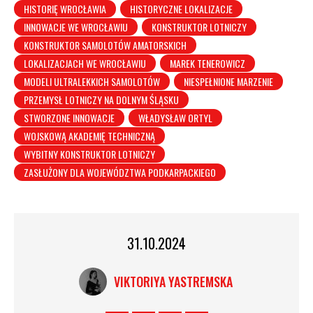
HISTORIĘ WROCŁAWIA
HISTORYCZNE LOKALIZACJE
INNOWACJE WE WROCŁAWIU
KONSTRUKTOR LOTNICZY
KONSTRUKTOR SAMOLOTÓW AMATORSKICH
LOKALIZACJACH WE WROCŁAWIU
MAREK TENEROWICZ
MODELI ULTRALEKKICH SAMOLOTÓW
NIESPEŁNIONE MARZENIE
PRZEMYSŁ LOTNICZY NA DOLNYM ŚLĄSKU
STWORZONE INNOWACJE
WŁADYSŁAW ORTYL
WOJSKOWĄ AKADEMIĘ TECHNICZNĄ
WYBITNY KONSTRUKTOR LOTNICZY
ZASŁUŻONY DLA WOJEWÓDZTWA PODKARPACKIEGO
31.10.2024
VIKTORIYA YASTREMSKA