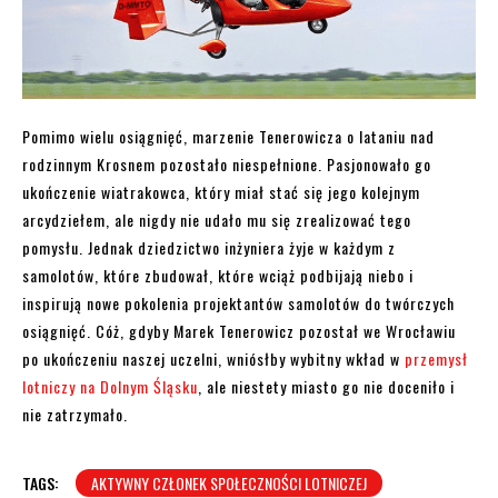
Pomimo wielu osiągnięć, marzenie Tenerowicza o lataniu nad
rodzinnym Krosnem pozostało niespełnione. Pasjonowało go
ukończenie wiatrakowca, który miał stać się jego kolejnym
arcydziełem, ale nigdy nie udało mu się zrealizować tego
pomysłu. Jednak dziedzictwo inżyniera żyje w każdym z
samolotów, które zbudował, które wciąż podbijają niebo i
inspirują nowe pokolenia projektantów samolotów do twórczych
osiągnięć. Cóż, gdyby Marek Tenerowicz pozostał we Wrocławiu
po ukończeniu naszej uczelni, wniósłby wybitny wkład w
przemysł
lotniczy na Dolnym Śląsku
, ale niestety miasto go nie doceniło i
nie zatrzymało.
TAGS:
AKTYWNY CZŁONEK SPOŁECZNOŚCI LOTNICZEJ