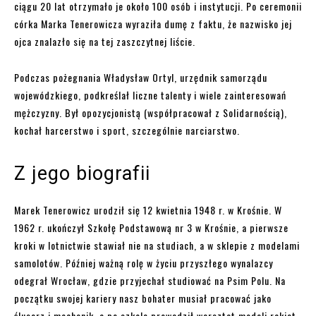
ciągu 20 lat otrzymało je około 100 osób i instytucji. Po ceremonii
córka Marka Tenerowicza wyraziła dumę z faktu, że nazwisko jej
ojca znalazło się na tej zaszczytnej liście.
Podczas pożegnania Władysław Ortyl, urzędnik samorządu
wojewódzkiego, podkreślał liczne talenty i wiele zainteresowań
mężczyzny. Był opozycjonistą (współpracował z Solidarnością),
kochał harcerstwo i sport, szczególnie narciarstwo.
Z jego biografii
Marek Tenerowicz urodził się 12 kwietnia 1948 r. w Krośnie. W
1962 r. ukończył Szkołę Podstawową nr 3 w Krośnie, a pierwsze
kroki w lotnictwie stawiał nie na studiach, a w sklepie z modelami
samolotów. Później ważną rolę w życiu przyszłego wynalazcy
odegrał Wrocław, gdzie przyjechał studiować na Psim Polu. Na
początku swojej kariery nasz bohater musiał pracować jako
ślusarz i mechanik, a po szkole prowadził warsztat modeli rakiet