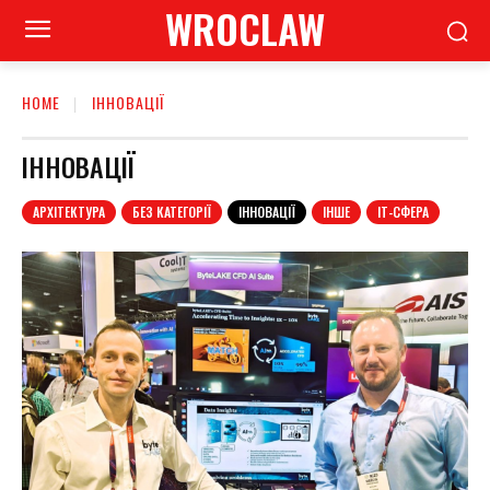
WROCLAW
HOME
ІННОВАЦІЇ
ІННОВАЦІЇ
АРХІТЕКТУРА
БЕЗ КАТЕГОРІЇ
ІННОВАЦІЇ
ІНШЕ
ІТ-СФЕРА