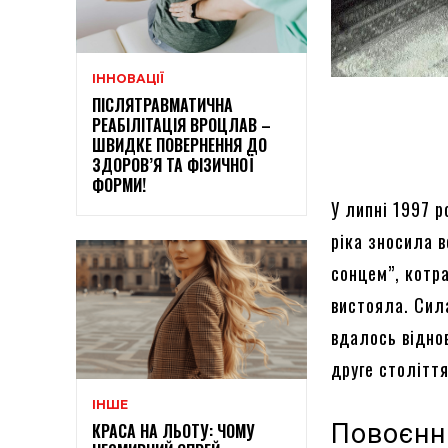
ІННОВАЦІЇ
ПІСЛЯТРАВМАТИЧНА
РЕАБІЛІТАЦІЯ ВРОЦЛАВ –
ШВИДКЕ ПОВЕРНЕННЯ ДО
ЗДОРОВ’Я ТА ФІЗИЧНОЇ
ФОРМИ!
У липні 1997 р
ріка зносила в
сонцем”, котра
вистояла. Сила
вдалось відно
друге століття
ІНШЕ
Повоєнн
КРАСА НА ЛЬОТУ: ЧОМУ