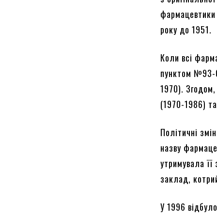
фармацевтики 
року до 1951.
Коли всі фарма
пунктом №93-0
1970). Згодом
(1970-1986) т
Політичні змі
назву фармаце
утримувала її 
заклад, котри
У 1996 відбуло