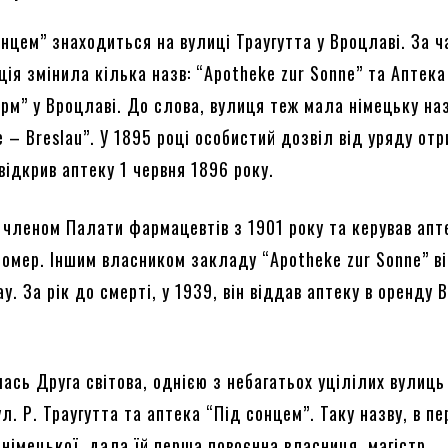
нцем” знаходиться на вулиці Траугутта у Вроцлаві. За ч
ція змінила кілька назв: “Apotheke zur Sonne” та Аптек
рм” у Вроцлаві. До слова, вулиця теж мала німецьку на
e – Breslau”. У 1895 році особистий дозвіл від уряду от
відкрив аптеку 1 червня 1896 року.
в членом Палати фармацевтів з 1901 року та керував ап
 помер. Іншим власником закладу “Apotheke zur Sonne” в
у. За рік до смерті, у 1939, він віддав аптеку в оренду 
ась Друга світова, однією з небагатьох уцілілих вулиць
. Р. Траугутта та аптека “Під сонцем”. Таку назву, в п
 німецької, дала їй перша повоєнна власниця, магістр