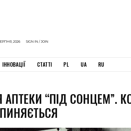
ЕРПНЯ, 2026
SIGN IN / JOIN
ІННОВАЦІЇ
СТАТТІ
PL
UA
RU
Я АПТЕКИ “ПІД СОНЦЕМ”. К
УПИНЯЄТЬСЯ