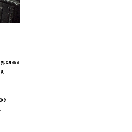
Бурхлива
ід
,
вже
u
.