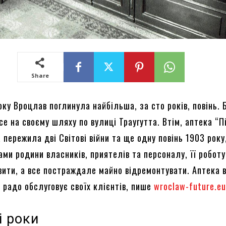
Share
оку Вроцлав поглинула найбільша, за сто років, повінь. 
се на своєму шляху по вулиці Траугутта. Втім, аптека “П
 пережила дві Світові війни та ще одну повінь 1903 року
ми родини власників, приятелів та персоналу, її роботу
вити, а все постраждале майно відремонтувати. Аптека 
 радо обслуговує своїх клієнтів, пише
wroclaw-future.e
і роки