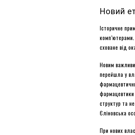
Новий е
Історичне при
комп’ютерами.
сховане від о
Новим важливи
перейшла у вл
фармацевтични
фармацевтики 
структур та н
Єліновська ос
При нових вла