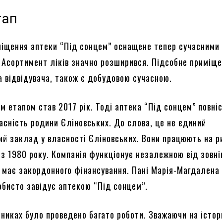
тап
міщення аптеки “Під сонцем” оснащене тепер сучасними
 Асортимент ліків значно розширився. Підсобне приміще
ка відвідувача, також є добудовою сучасною.
м етапом став 2017 рік. Тоді аптека “Під сонцем” повні
асність родини Єліновських. До слова, це не єдиний
й заклад у власності Єліновських. Вони працюють на р
з 1980 року. Компанія функціонує незалежною від зовні
е має закордонного фінансування. Пані Марія-Магдалена
обисто завідує аптекою “Під сонцем”.
сниках було проведено багато роботи. Зважаючи на істор