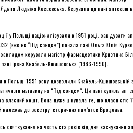
Ядвіга Людвіка Коссевська. Керувала ця пані аптекою в
ції у Польщі націоналізували в 1951 році, завідувати а
32 (вже не “Під сонцем”) почала пані Ольга Юлія Курзе
, закладом керувала магістр фармацевтики Кристина Бі
а пані Ірена Кнабель-Кшишовська (1986-1990).
ни в Польщі 1991 року дозволили Кнабель-Кшишовській 
втичного магазину на “Під сонцем”. Ця пані купила апте
за власний кошт. Вона дуже цінувала те, що власністю ї
й належав до реєстру історичних пам’яток Вроцлава.
сь святкування на честь ста років від дня заснування а