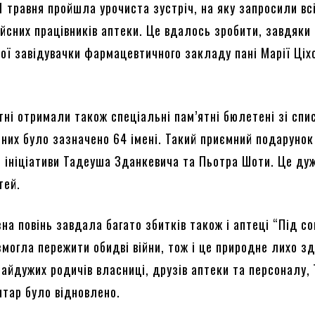
1 травня пройшла урочиста зустріч, на яку запросили вс
ійсних працівників аптеки. Це вдалось зробити, завдяки
ої завідувачки фармацевтичного закладу пані Марії Ціх
тні отримали також спеціальні пам’ятні бюлетені зі спи
У них було зазначено 64 імені. Такий приємний подарунок
з ініціативи Тадеуша Зданкевича та Пьотра Шоти. Це ду
тей.
на повінь завдала багато збитків також і аптеці “Під с
змогла пережити обидві війни, тож і це природне лихо з
айдужих родичів власниці, друзів аптеки та персоналу, 
нтар було відновлено.