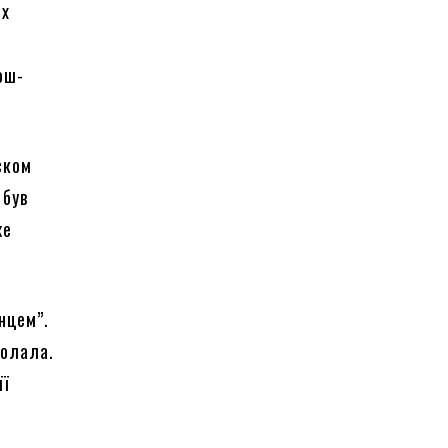
іх
ош-
ском
 був
же
онцем”.
долала.
її