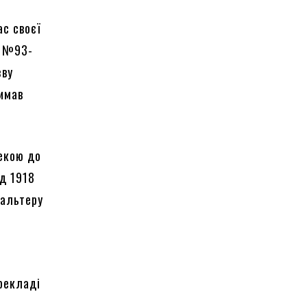
ас своєї
а №93-
зву
римав
текою до
ід 1918
Вальтеру
ерекладі