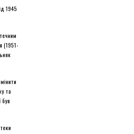
ід 1945
птечним
я (1951-
льняк
змінити
ку та
ї був
птеки