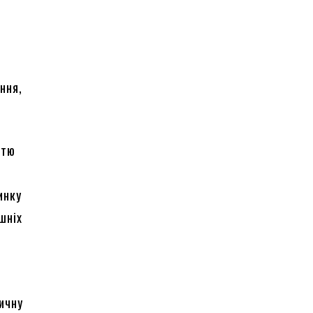
ння,
стю
инку
шніх
ичну