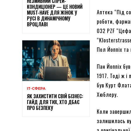
НЕЗМИВНИЙ СПРЕЙ-
КОНДИЦІОНЕР — ЦЕ НОВИЙ
Аптека “Під со
MUST-HAVE ДЛЯ ЖІНОК У
РУСІ В ДИНАМІЧНОМУ
роботи, фарма
ВРОЦЛАВІ
032 PZF “Цефа
“Klosterstrass
Пол Йоппіх та 
Пан Йоппіх бу
1917. Тоді ж і
був Курт Флата
ІТ-СФЕРА
Хюблеру.
ЯК ЗАХИСТИТИ СВІЙ БІЗНЕС:
ГАЙД ДЛЯ ТИХ, ХТО ДБАЄ
ПРО БЕЗПЕКУ
Коли завершил
залишилась вул
з оригінальної