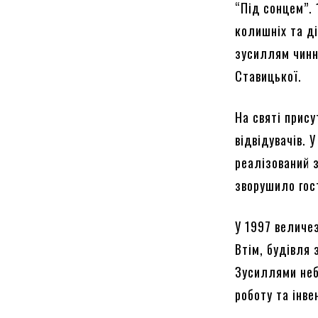
“Під сонцем”. 
колишніх та д
зусиллям чинн
Ставицької.
На святі прису
відвідувачів. 
реалізований 
зворушило гос
У 1997 величез
Втім, будівля 
Зусиллями неб
роботу та інве