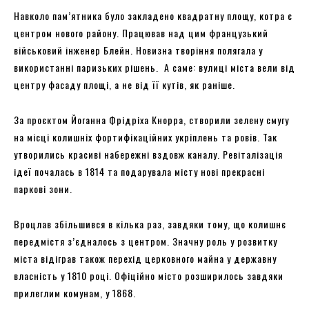
Навколо пам’ятника було закладено квадратну площу, котра є
центром нового району. Працював над цим французький
військовий інженер Блейн. Новизна творіння полягала у
використанні паризьких рішень. А саме: вулиці міста вели від
центру фасаду площі, а не від її кутів, як раніше.
За проєктом Йоганна Фрідріха Кнорра, створили зелену смугу
на місці колишніх фортифікаційних укріплень та ровів. Так
утворились красиві набережні вздовж каналу. Ревіталізація
ідеї почалась в 1814 та подарувала місту нові прекрасні
паркові зони.
Вроцлав збільшився в кілька раз, завдяки тому, що колишнє
передмістя з’єдналось з центром. Значну роль у розвитку
міста відіграв також перехід церковного майна у державну
власність у 1810 році. Офіційно місто розширилось завдяки
прилеглим комунам, у 1868.