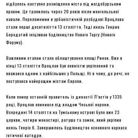
відбулось наступне розміщення міста під магдебурзьким
правом. Це трапилось через 20 років після монгольської
навали. Переломними в урбаністичній розбудові Вроцлава
стали перші десятиліття 13 століття. Тоді князь Генрик
Бородатий ініціював будівництво Нового Таргу (Нового
Форуму).
Важливим етапом стало облаштування площі Ринок. Вже в
кінці 13 століття Вроцлав був повністю укріплений та
вважався одним з найбільших у Польщі. Ні в чому, до речі, не
поступався найкращим містам Європи.
Коли помер останній правитель із династії П’ястів у 1335
році, Вроцлав опинився під владою Чеської корони.
Всередині 14 століття на Тумському острові було вже 23
церкви, чотири монастирі, ратуша та замок, який укріпив
князь Генріх 6. Завершилось будівництво основного каркаса
готичної катедри.