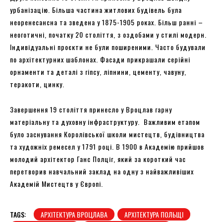
урбанізацію. Більша частина житлових будівель була
неоренесансна та зведена у 1875-1905 роках. Більш ранні –
неоготичні, початку 20 століття, з оздобами у стилі модерн.
Індивідуальні проєкти не були поширеними. Часто будували
по архітектурних шаблонах. Фасади прикрашали серійні
орнаменти та деталі з гіпсу, ліпнини, цементу, чавуну,
теракоти, цинку.
Завершення 19 століття принесло у Вроцлав гарну
матеріальну та духовну інфраструктуру. Важливим етапом
було заснування Королівської школи мистецтв, будівництва
та художніх ремесел у 1791 році. В 1900 в Академію прийшов
молодий архітектор Ганс Полціг, який за короткий час
перетворив навчальний заклад на одну з найважливіших
Академій Мистецтв у Європі.
TAGS:
АРХІТЕКТУРА ВРОЦЛАВА
АРХІТЕКТУРА ПОЛЬЩІ