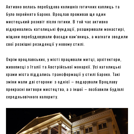
Активно велась перебудова колишніх готичних каплиць та
було перейнято бароко. Вроцлав проживав ще один
мистецький розквіт після готики. В той час активно
відкривались католицькі фундації, розширювали монастирі,
міщани перебудовували фасади кам’яниць, а магнати зводили
свої розкішні резиденції у новому стилі.
Окрім вроцлавських, у місті працювали митці, архітектори,
живописці з Італії та Австрійської монархії. Усі католицькі
храми міста піддались трансформації у стилі бароко. Такі
зміни мали дві сторони: з однієї – подарували Вроцлаву
прекрасні витвори мистецтва, а з іншої – позбавили будівлі
середньовічного колориту.