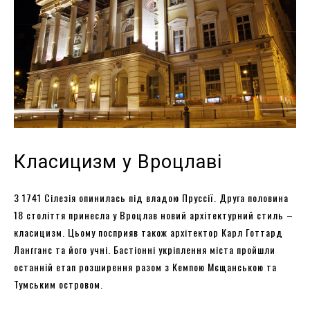
Класицизм у Вроцлаві
З 1741 Сілезія опинилась під владою Пруссії. Друга половина
18 століття принесла у Вроцлав новий архітектурний стиль –
класицизм. Цьому посприяв також архітектор Карл Готтард
Ланґганс та його учні. Бастіонні укріплення міста пройшли
останній етап розширення разом з Кемпою Мєщанською та
Тумським островом.