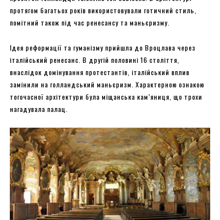
протягом багатьох років використовували готичний стиль,
помітний також під час ренесансу та маньєризму.
Ідея реформації та гуманізму прийшла до Вроцлава через
італійський ренесанс. В другій половині 16 століття,
внаслідок домінування протестантів, італійський вплив
замінили на голландський маньєризм. Характерною ознакою
тогочасної архітектури була міщанська кам’яниця, що трохи
нагадувала палац.