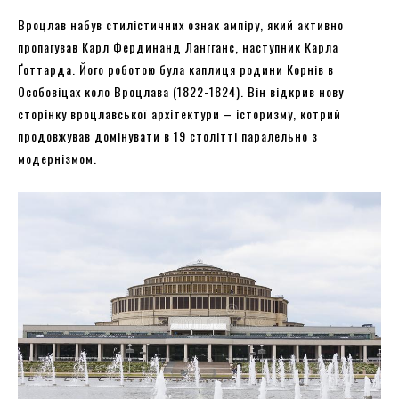
Вроцлав набув стилістичних ознак ампіру, який активно
пропагував Карл Фердинанд Ланґганс, наступник Карла
Ґоттарда. Його роботою була каплиця родини Корнів в
Особовіцах коло Вроцлава (1822-1824). Він відкрив нову
сторінку вроцлавської архітектури – історизму, котрий
продовжував домінувати в 19 столітті паралельно з
модернізмом.