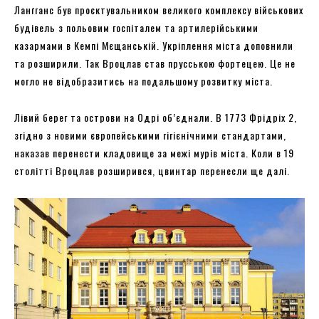
Ланґганс був проєктувальником великого комплексу військових
будівель з польовим госпіталем та артилерійськими
казармами в Кемпі Мєщанській. Укріплення міста доповнили
та розширили. Так Вроцлав став прусською фортецею. Це не
могло не відобразитись на подальшому розвитку міста.
Лівий берег та острови на Одрі об’єднали. В 1773 Фрідріх 2,
згідно з новими європейськими гігієнічними стандартами,
наказав перенести кладовище за межі мурів міста. Коли в 19
столітті Вроцлав розширився, цвинтар перенесли ще далі.