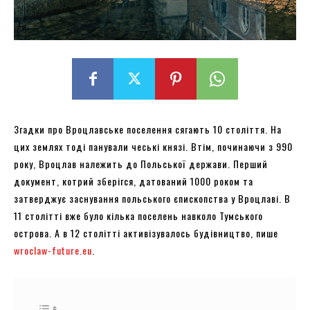
Згадки про Вроцлавське поселення сягають 10 століття. На
цих землях тоді панували чеські князі. Втім, починаючи з 990
року, Вроцлав належить до Польської держави. Перший
документ, котрий зберігся, датований 1000 роком та
затверджує заснування польського єпископства у Вроцлаві. В
11 столітті вже було кілька поселень навколо Тумського
острова. А в 12 столітті активізувалось будівництво, пише
wroclaw-future.eu
.