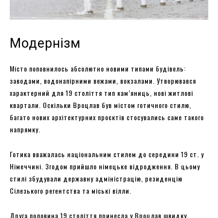
Модернізм
Місто поповнилось абсолютно новими типами будівель:
заводами, водонапірними вежами, вокзалами. Утворювався
характерний для 19 століття тип кам’яниць, нові житлові
квартали. Оскільки Вроцлав був містом готичного стилю,
багато нових архітектурних проєктів стосувались саме такого
напрямку.
Готика вважалась національним стилем до середини 19 ст. у
Німеччині. Згодом прийшло німецьке відродження. В цьому
стилі збудували державну адміністрацію, резиденцію
Сілезького регентства та міські вілли.
Друга половина 19 століття принесла у Вроцлав швидку