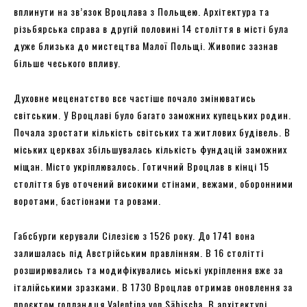
вплинути на зв’язок Вроцлава з Польщею. Архітектура та
різьбярська справа в другій половині 14 століття в місті була
дуже близька до мистецтва Малої Польщі. Живопис зазнав
більше чеського впливу.
Духовне меценатство все частіше почало змінюватись
світським. У Вроцлаві було багато заможних купецьких родин.
Почала зростати кількість світських та житлових будівель. В
міських церквах збільшувалась кількість фундацій заможних
міщан. Місто укріплювалось. Готичний Вроцлав в кінці 15
століття був оточений високими стінами, вежами, оборонними
воротами, бастіонами та ровами.
Габсбурги керували Сілезією з 1526 року. До 1741 вона
залишалась під Австрійським правлінням. В 16 столітті
розширювались та модифікувались міські укріплення вже за
італійськими зразками. В 1730 Вроцлав отримав оновлення за
проєктом голландця Valentina von Säbischa. В архітектурі