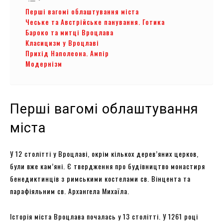
Перші вагомі облаштування міста
Чеське та Австрійське панування. Готика
Бароко та митці Вроцлава
Класицизм у Вроцлаві
Прихід Наполеона. Ампір
Модернізм
Перші вагомі облаштування
міста
У 12 столітті у Вроцлаві, окрім кількох дерев’яних церков,
були вже кам’яні. Є твердження про будівництво монастиря
бенедиктинців з римськими костелами св. Вінцента та
парафіяльним св. Архангела Михаїла.
Історія міста Вроцлава почалась у 13 столітті. У 1261 році