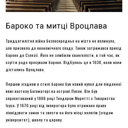
Бароко та митці Вроцлава
Тридцятилітня війна безпосередньо на місто не вплинула,
але призвела до економічного спаду. Також затримався прихід
бароко до Сілезії. Його не злюбили євангелісти, в той час, як
єзуїти радо просували бароко. Відбулось це в 1638, коли вони
дістались Вроцлава.
Першою згадкою в стилі бароко був новий купол для південної
вежі костелу Богоматері на острові Пясек. Він був
спроєктований у 1666 році Теодором Моретті з Товариства
Ісуса. У 1670 році від імператора було отримано право
ліквідувати замок та звести на його місці колегію (згодом
університет), школу та церкву.