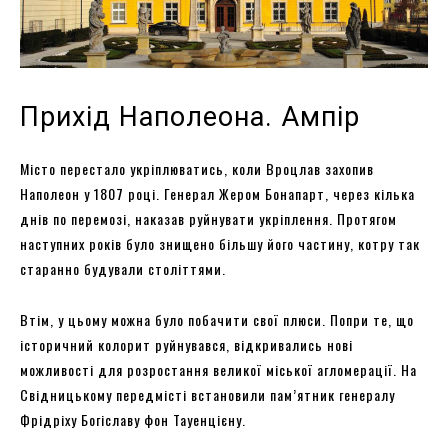
Прихід Наполеона. Ампір
Місто перестало укріплюватись, коли Вроцлав захопив
Наполеон у 1807 році. Генерал Жером Бонапарт, через кілька
днів по перемозі, наказав руйнувати укріплення. Протягом
наступних років було знищено більшу його частину, котру так
старанно будували століттями.
Втім, у цьому можна було побачити свої плюси. Попри те, що
історичний колорит руйнувався, відкривались нові
можливості для розростання великої міської агломерації. На
Свідницькому передмісті встановили пам’ятник генералу
Фрідріху Богіславу фон Тауенцієну.